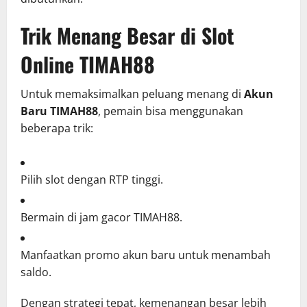
Trik Menang Besar di Slot
Online TIMAH88
Untuk memaksimalkan peluang menang di
Akun
Baru TIMAH88
, pemain bisa menggunakan
beberapa trik:
Pilih slot dengan RTP tinggi.
Bermain di jam gacor TIMAH88.
Manfaatkan promo akun baru untuk menambah
saldo.
Dengan strategi tepat, kemenangan besar lebih