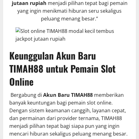
jutaan rupiah
menjadi pilihan tepat bagi pemain
yang ingin menikmati hiburan seru sekaligus
peluang menang besar.”
Keunggulan Akun Baru
TIMAH88 untuk Pemain Slot
Online
Bergabung di
Akun Baru TIMAH88
memberikan
banyak keuntungan bagi pemain slot online.
Dengan sistem keamanan canggih, layanan cepat,
dan permainan dari provider ternama, TIMAH88
menjadi pilihan tepat bagi siapa pun yang ingin
mencari hiburan sekaligus peluang menang besar.