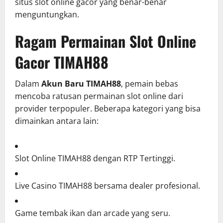
situs slot online gacor yang benar-benar
menguntungkan.
Ragam Permainan Slot Online
Gacor TIMAH88
Dalam
Akun Baru TIMAH88
, pemain bebas
mencoba ratusan permainan slot online dari
provider terpopuler. Beberapa kategori yang bisa
dimainkan antara lain:
Slot Online TIMAH88 dengan RTP Tertinggi.
Live Casino TIMAH88 bersama dealer profesional.
Game tembak ikan dan arcade yang seru.