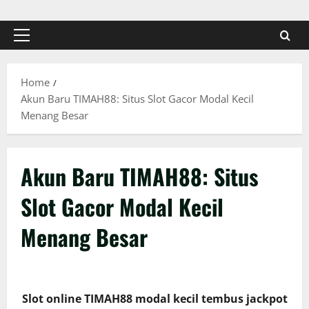
Skip
to
content
Primary
Menu
Home
Akun Baru TIMAH88: Situs Slot Gacor Modal Kecil
Menang Besar
Akun Baru TIMAH88: Situs
Slot Gacor Modal Kecil
Menang Besar
Slot online TIMAH88 modal kecil tembus jackpot