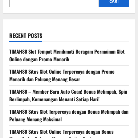
CARI
RECENT POSTS
TIMAH88 Slot Tempat Menikmati Beragam Permainan Slot
Online dengan Promo Menarik
TIMAH88 Situs Slot Online Terpercaya dengan Promo
Menarik dan Peluang Menang Besar
TIMAH88 – Member Baru Auto Cuan! Bonus Melimpah, Spin
Berlimpah, Kemenangan Menanti Setiap Hari!
TIMAH88 Situs Slot Terpercaya dengan Bonus Melimpah dan
Peluang Menang Maksimal
TIMAH88 Situs Slot Online Terpercaya dengan Bonus