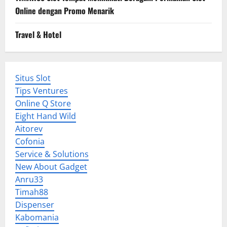
Online dengan Promo Menarik
Travel & Hotel
Situs Slot
Tips Ventures
Online Q Store
Eight Hand Wild
Aitorev
Cofonia
Service & Solutions
New About Gadget
Anru33
Timah88
Dispenser
Kabomania