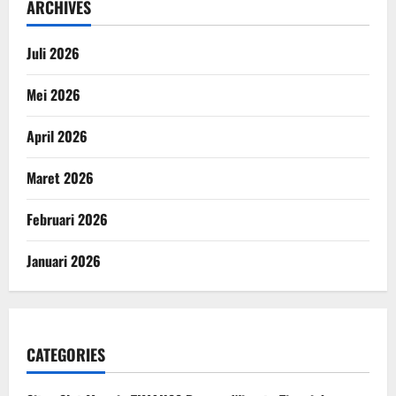
ARCHIVES
Juli 2026
Mei 2026
April 2026
Maret 2026
Februari 2026
Januari 2026
CATEGORIES