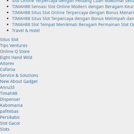
Slot Online Terpercaya dengan Peluang Cuan Maksimal Seti
TIMAH88 Sensasi Slot Online Modern dengan Beragam Keu
TIMAH88 Situs Slot Online Terpercaya dengan Bonus Menar
TIMAH88 Situs Slot Terpercaya dengan Bonus Melimpah da
TIMAH88 Slot Tempat Menikmati Beragam Permainan Slot O
Travel & Hotel
Situs Slot
Tips Ventures
Online Q Store
Eight Hand Wild
Aitorev
Cofonia
Service & Solutions
New About Gadget
Anru33
Timah88
Dispenser
Kabomania
pafitebas
Persikabo
Slot Gacor
Slots