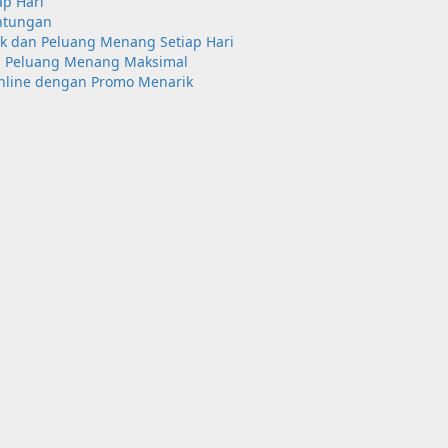
ap Hari
ntungan
ik dan Peluang Menang Setiap Hari
n Peluang Menang Maksimal
nline dengan Promo Menarik