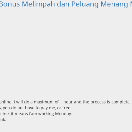
n Bonus Melimpah dan Peluang Menang 
 online. I will do a maximum of 1 hour and the process is complete.
 you do not have to pay me, or free.
online, it means i’am working Monday.
ink.