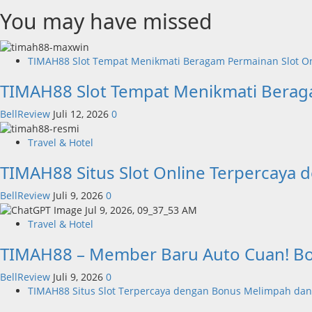
You may have missed
TIMAH88 Slot Tempat Menikmati Beragam Permainan Slot O
TIMAH88 Slot Tempat Menikmati Berag
BellReview
Juli 12, 2026
0
Travel & Hotel
TIMAH88 Situs Slot Online Terpercaya
BellReview
Juli 9, 2026
0
Travel & Hotel
TIMAH88 – Member Baru Auto Cuan! Bo
BellReview
Juli 9, 2026
0
TIMAH88 Situs Slot Terpercaya dengan Bonus Melimpah da