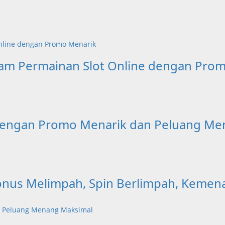
nline dengan Promo Menarik
am Permainan Slot Online dengan Pro
 dengan Promo Menarik dan Peluang Me
nus Melimpah, Spin Berlimpah, Kemena
n Peluang Menang Maksimal