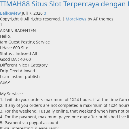
TIMAH88 Situs Slot Terpercaya denga
BellReview
Juli 7, 2026
0
Copyright © All rights reserved.
|
MoreNews
by AF themes.
1
ADMIN RADENTEN
Hello,
Iam Guest Posting Service
I Have 600 Site
Status : Indexed All
Good DA : 40-60
Different Nice I Category
Drip Feed Allowed
I can instant publish
ASAP
My Service :
1. I will do your orders maximum of 1X24 hours, if at the time i’am
2. If any of you orders are not completed a maximum of 1x24 hours,
3. For the weekend, I usually online, that weekend when i’am not 
4. For the payment, maximum payed one day after published live l
5. Payment via paypal account
If you interesting, please reply