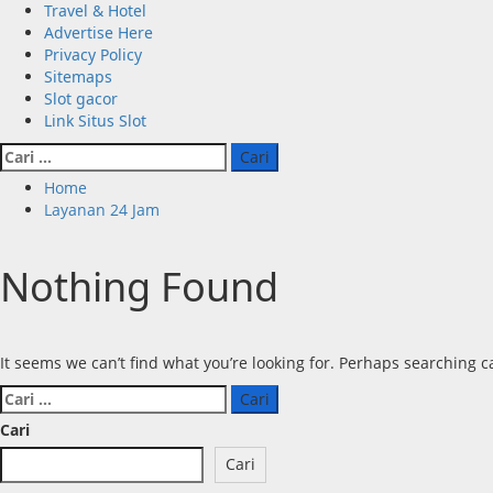
Skip
Primary
Travel & Hotel
to
Menu
Advertise Here
content
Privacy Policy
Sitemaps
Slot gacor
Link Situs Slot
Cari
untuk:
Home
Layanan 24 Jam
Nothing Found
It seems we can’t find what you’re looking for. Perhaps searching c
Cari
untuk:
Cari
Cari