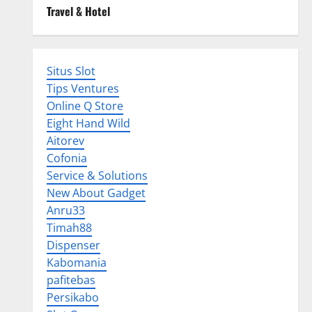
Travel & Hotel
Situs Slot
Tips Ventures
Online Q Store
Eight Hand Wild
Aitorev
Cofonia
Service & Solutions
New About Gadget
Anru33
Timah88
Dispenser
Kabomania
pafitebas
Persikabo