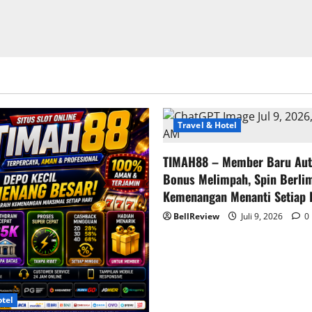
ne dengan Promo Menarik
Travel & Hotel
TIMAH88 – Member Baru Aut
Bonus Melimpah, Spin Berli
Kemenangan Menanti Setiap 
BellReview
Juli 9, 2026
0
otel