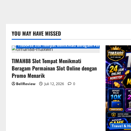
YOU MAY HAVE MISSED
TIMAH88 Slot Tempat Menikmati Beragam Permainan Slot Onli
TIMAH88 Slot Tempat Menikmati
Beragam Permainan Slot Online dengan
Promo Menarik
BellReview
Juli 12, 2026
0
Travel & H