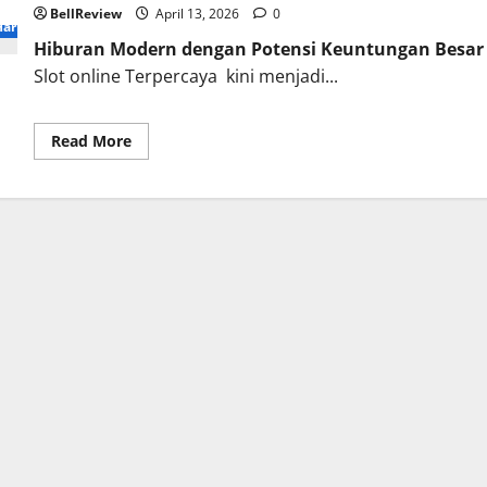
Jackpot
BellReview
April 13, 2026
0
ari
Besar
Hiburan Modern dengan Potensi Keuntungan Besar
Slot online Terpercaya kini menjadi...
Read
Read More
more
about
Slot
Online
Terpercaya
dengan
Peluang
Cuan
Maksimal
Setiap
Hari