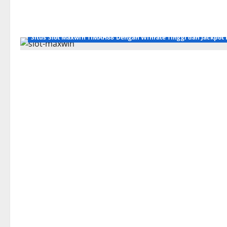
Situs Slot Maxwin TIMAH88 Dengan Winrate Tinggi dan Jackpot 