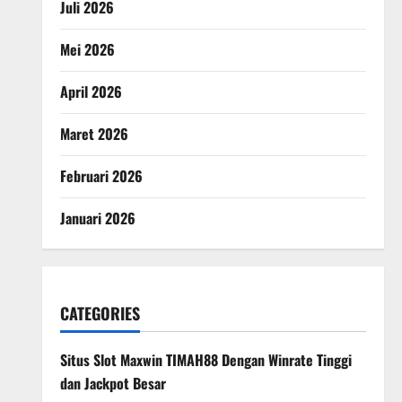
Juli 2026
Mei 2026
April 2026
Maret 2026
Februari 2026
Januari 2026
CATEGORIES
Situs Slot Maxwin TIMAH88 Dengan Winrate Tinggi
dan Jackpot Besar