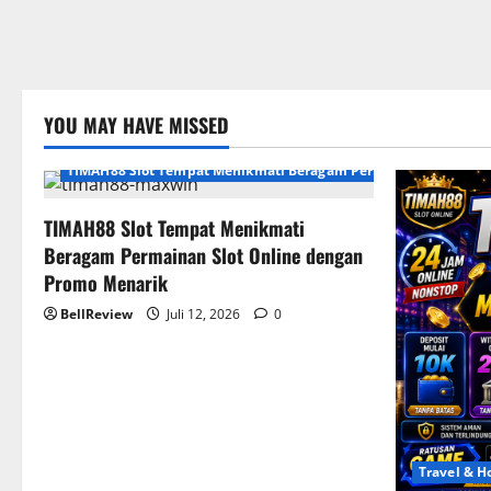
YOU MAY HAVE MISSED
TIMAH88 Slot Tempat Menikmati Beragam Permainan Slot Onli
TIMAH88 Slot Tempat Menikmati
Beragam Permainan Slot Online dengan
Promo Menarik
BellReview
Juli 12, 2026
0
Travel & H