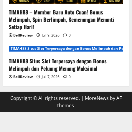
TIMAH88 – Member Baru Auto Cuan! Bonus
Melimpah, Spin Berlimpah, Kemenangan Menanti
Setiap Hari!
BellReview
Juli 9, 2026
0
TIMAH88 Situs Slot Terpercaya dengan Bonus Melimpah dan Pelua
TIMAH88 Situs Slot Terpercaya dengan Bonus
Melimpah dan Peluang Menang Maksimal
BellReview
Juli 7, 2026
0
Copyright © All rights reserved.
|
MoreNews
by AF
themes.