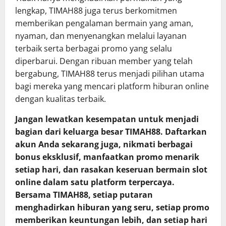
lengkap, TIMAH88 juga terus berkomitmen
memberikan pengalaman bermain yang aman,
nyaman, dan menyenangkan melalui layanan
terbaik serta berbagai promo yang selalu
diperbarui. Dengan ribuan member yang telah
bergabung, TIMAH88 terus menjadi pilihan utama
bagi mereka yang mencari platform hiburan online
dengan kualitas terbaik.
Jangan lewatkan kesempatan untuk menjadi
bagian dari keluarga besar TIMAH88. Daftarkan
akun Anda sekarang juga, nikmati berbagai
bonus eksklusif, manfaatkan promo menarik
setiap hari, dan rasakan keseruan bermain slot
online dalam satu platform terpercaya.
Bersama TIMAH88, setiap putaran
menghadirkan hiburan yang seru, setiap promo
memberikan keuntungan lebih, dan setiap hari