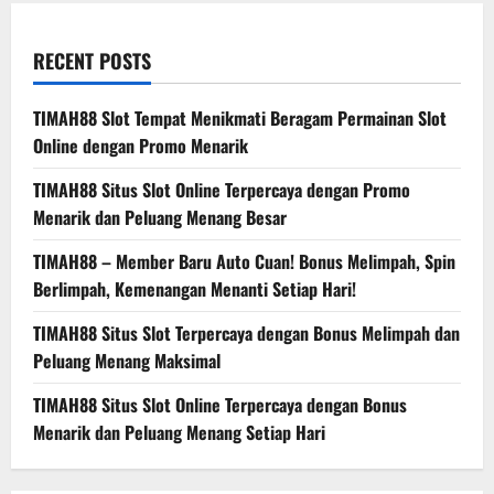
RECENT POSTS
TIMAH88 Slot Tempat Menikmati Beragam Permainan Slot
Online dengan Promo Menarik
TIMAH88 Situs Slot Online Terpercaya dengan Promo
Menarik dan Peluang Menang Besar
TIMAH88 – Member Baru Auto Cuan! Bonus Melimpah, Spin
Berlimpah, Kemenangan Menanti Setiap Hari!
TIMAH88 Situs Slot Terpercaya dengan Bonus Melimpah dan
Peluang Menang Maksimal
TIMAH88 Situs Slot Online Terpercaya dengan Bonus
Menarik dan Peluang Menang Setiap Hari