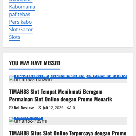
Kabomania
pafitebas
Persikabo
Slot Gacor
Slots
YOU MAY HAVE MISSED
TIMAH88 Slot Tempat Menikmati Beragam Permainan Slot Onlin
TIMAH88 Slot Tempat Menikmati Beragam
Permainan Slot Online dengan Promo Menarik
BellReview
Juli 12, 2026
0
Travel & Hotel
TIMAH88 Situs Slot Online Terpercaya dengan Promo