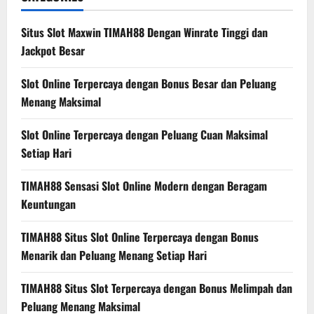
Situs Slot Maxwin TIMAH88 Dengan Winrate Tinggi dan
Jackpot Besar
Slot Online Terpercaya dengan Bonus Besar dan Peluang
Menang Maksimal
Slot Online Terpercaya dengan Peluang Cuan Maksimal
Setiap Hari
TIMAH88 Sensasi Slot Online Modern dengan Beragam
Keuntungan
TIMAH88 Situs Slot Online Terpercaya dengan Bonus
Menarik dan Peluang Menang Setiap Hari
TIMAH88 Situs Slot Terpercaya dengan Bonus Melimpah dan
Peluang Menang Maksimal