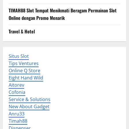
TIMAH88 Slot Tempat Menikmati Beragam Permainan Slot
Online dengan Promo Menarik
Travel & Hotel
Situs Slot
Tips Ventures
Online Q Store
Eight Hand Wild
Aitorev
Cofonia
Service & Solutions
New About Gadget
Anru33
Timah88
Dispenser