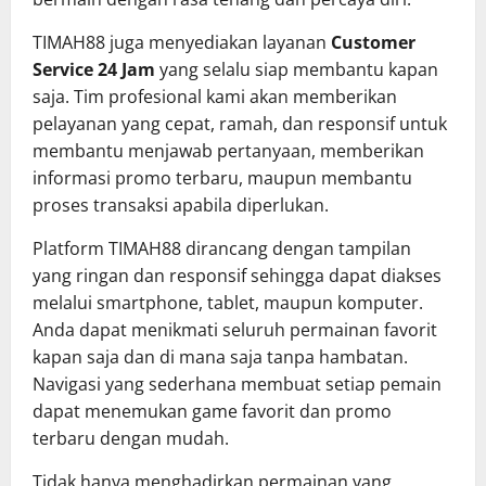
TIMAH88 juga menyediakan layanan
Customer
Service 24 Jam
yang selalu siap membantu kapan
saja. Tim profesional kami akan memberikan
pelayanan yang cepat, ramah, dan responsif untuk
membantu menjawab pertanyaan, memberikan
informasi promo terbaru, maupun membantu
proses transaksi apabila diperlukan.
Platform TIMAH88 dirancang dengan tampilan
yang ringan dan responsif sehingga dapat diakses
melalui smartphone, tablet, maupun komputer.
Anda dapat menikmati seluruh permainan favorit
kapan saja dan di mana saja tanpa hambatan.
Navigasi yang sederhana membuat setiap pemain
dapat menemukan game favorit dan promo
terbaru dengan mudah.
Tidak hanya menghadirkan permainan yang