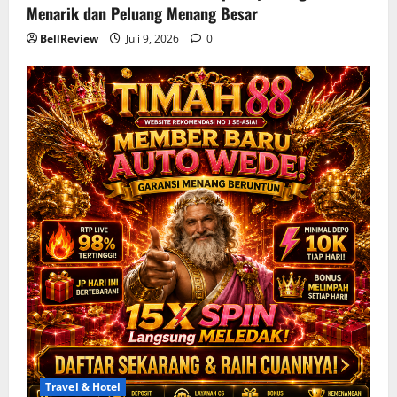
Menarik dan Peluang Menang Besar
BellReview
Juli 9, 2026
0
Travel & Hotel