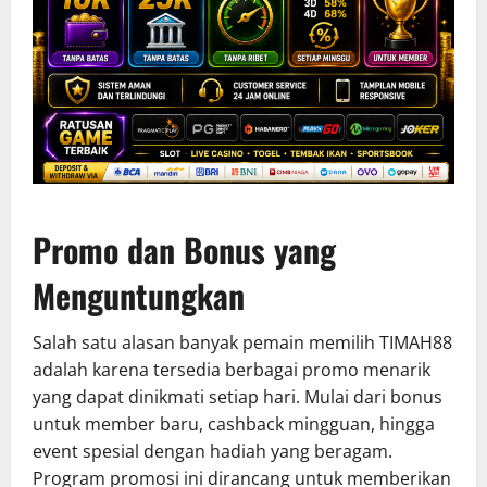
Promo dan Bonus yang
Menguntungkan
Salah satu alasan banyak pemain memilih TIMAH88
adalah karena tersedia berbagai promo menarik
yang dapat dinikmati setiap hari. Mulai dari bonus
untuk member baru, cashback mingguan, hingga
event spesial dengan hadiah yang beragam.
Program promosi ini dirancang untuk memberikan