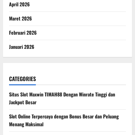
April 2026
Maret 2026
Februari 2026
Januari 2026
CATEGORIES
Situs Slot Maxwin TIMAH88 Dengan Winrate Tinggi dan
Jackpot Besar
Slot Online Terpercaya dengan Bonus Besar dan Peluang
Menang Maksimal