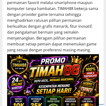
permainan favorit melalui smartphone maupun
komputer tanpa hambatan. TIMAH88 bekerja sama
dengan provider game ternama sehingga
menghadirkan ratusan pilihan permainan
berkualitas dengan grafis menarik, fitur inovatif,
dan pengalaman bermain yang semakin
menyenangkan. Beragam pilihan permainan
membuat setiap pemain dapat menemukan game
yang sesuai dengan preferensi masing-masing.