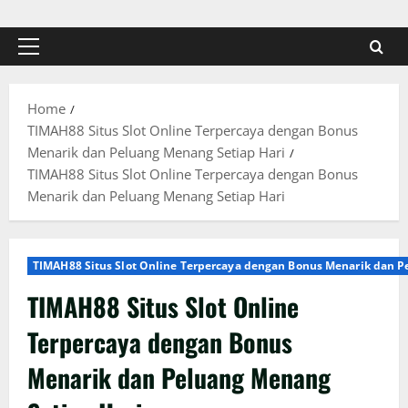
Skip
to
content
Primary
Menu
Home
TIMAH88 Situs Slot Online Terpercaya dengan Bonus
Menarik dan Peluang Menang Setiap Hari
TIMAH88 Situs Slot Online Terpercaya dengan Bonus
Menarik dan Peluang Menang Setiap Hari
TIMAH88 Situs Slot Online Terpercaya dengan Bonus Menarik dan P
TIMAH88 Situs Slot Online
Terpercaya dengan Bonus
Menarik dan Peluang Menang