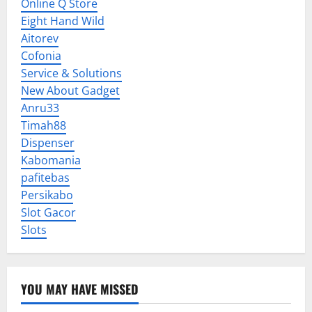
Online Q Store
Eight Hand Wild
Aitorev
Cofonia
Service & Solutions
New About Gadget
Anru33
Timah88
Dispenser
Kabomania
pafitebas
Persikabo
Slot Gacor
Slots
YOU MAY HAVE MISSED