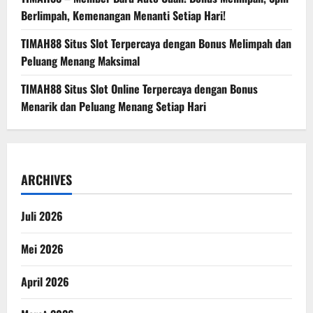
Berlimpah, Kemenangan Menanti Setiap Hari!
TIMAH88 Situs Slot Terpercaya dengan Bonus Melimpah dan
Peluang Menang Maksimal
TIMAH88 Situs Slot Online Terpercaya dengan Bonus
Menarik dan Peluang Menang Setiap Hari
ARCHIVES
Juli 2026
Mei 2026
April 2026