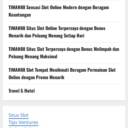
TIMAH88 Sensasi Slot Online Modern dengan Beragam
Keuntungan
TIMAH88 Situs Slot Online Terpercaya dengan Bonus
Menarik dan Peluang Menang Setiap Hari
TIMAH88 Situs Slot Terpercaya dengan Bonus Melimpah dan
Peluang Menang Maksimal
TIMAH88 Slot Tempat Menikmati Beragam Permainan Slot
Online dengan Promo Menarik
Travel & Hotel
Situs Slot
Tips Ventures