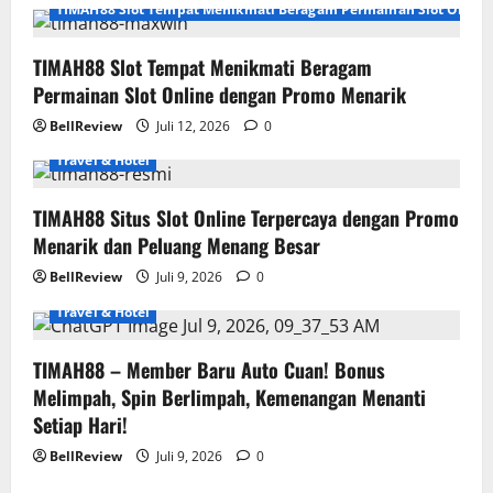
TIMAH88 Slot Tempat Menikmati Beragam Permainan Slot Onlin
TIMAH88 Slot Tempat Menikmati Beragam
Permainan Slot Online dengan Promo Menarik
BellReview
Juli 12, 2026
0
Travel & Hotel
TIMAH88 Situs Slot Online Terpercaya dengan Promo
Menarik dan Peluang Menang Besar
BellReview
Juli 9, 2026
0
Travel & Hotel
TIMAH88 – Member Baru Auto Cuan! Bonus
Melimpah, Spin Berlimpah, Kemenangan Menanti
Setiap Hari!
BellReview
Juli 9, 2026
0