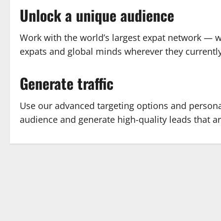
Unlock a unique audience
Work with the world’s largest expat network — wi
expats and global minds wherever they currently
Generate traffic
Use our advanced targeting options and persona
audience and generate high-quality leads that ar