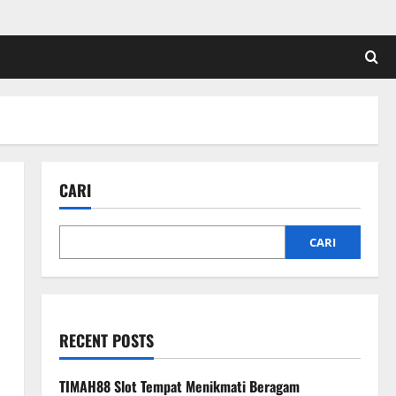
CARI
CARI
RECENT POSTS
TIMAH88 Slot Tempat Menikmati Beragam