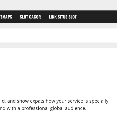
TEMAPS
SLOT GACOR
LINK SITUS SLOT
eld, and show expats how your service is specially
ind with a professional global audience.