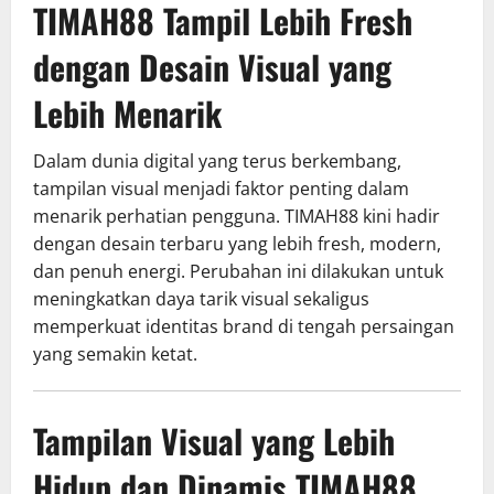
TIMAH88 Tampil Lebih Fresh
dengan Desain Visual yang
Lebih Menarik
Dalam dunia digital yang terus berkembang,
tampilan visual menjadi faktor penting dalam
menarik perhatian pengguna. TIMAH88 kini hadir
dengan desain terbaru yang lebih fresh, modern,
dan penuh energi. Perubahan ini dilakukan untuk
meningkatkan daya tarik visual sekaligus
memperkuat identitas brand di tengah persaingan
yang semakin ketat.
Tampilan Visual yang Lebih
Hidup dan Dinamis TIMAH88