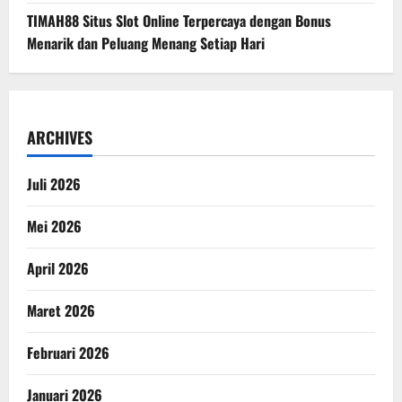
TIMAH88 Situs Slot Online Terpercaya dengan Bonus
Menarik dan Peluang Menang Setiap Hari
ARCHIVES
Juli 2026
Mei 2026
April 2026
Maret 2026
Februari 2026
Januari 2026