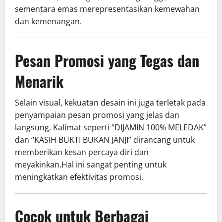
sementara emas merepresentasikan kemewahan
dan kemenangan.
Pesan Promosi yang Tegas dan
Menarik
Selain visual, kekuatan desain ini juga terletak pada
penyampaian pesan promosi yang jelas dan
langsung. Kalimat seperti “DIJAMIN 100% MELEDAK”
dan “KASIH BUKTI BUKAN JANJI” dirancang untuk
memberikan kesan percaya diri dan
meyakinkan.Hal ini sangat penting untuk
meningkatkan efektivitas promosi.
Cocok untuk Berbagai