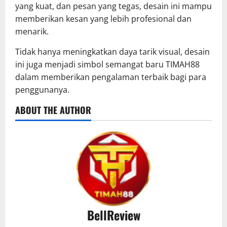
yang kuat, dan pesan yang tegas, desain ini mampu
memberikan kesan yang lebih profesional dan
menarik.
Tidak hanya meningkatkan daya tarik visual, desain
ini juga menjadi simbol semangat baru TIMAH88
dalam memberikan pengalaman terbaik bagi para
penggunanya.
ABOUT THE AUTHOR
BellReview