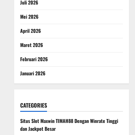
Juli 2026
Mei 2026
April 2026
Maret 2026
Februari 2026
Januari 2026
CATEGORIES
Situs Slot Maxwin TIMAH88 Dengan Winrate Tinggi
dan Jackpot Besar