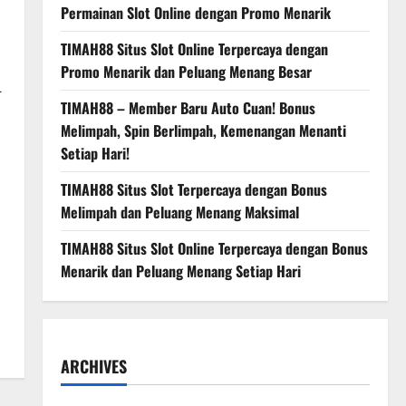
Permainan Slot Online dengan Promo Menarik
TIMAH88 Situs Slot Online Terpercaya dengan
Promo Menarik dan Peluang Menang Besar
-
TIMAH88 – Member Baru Auto Cuan! Bonus
Melimpah, Spin Berlimpah, Kemenangan Menanti
Setiap Hari!
TIMAH88 Situs Slot Terpercaya dengan Bonus
Melimpah dan Peluang Menang Maksimal
TIMAH88 Situs Slot Online Terpercaya dengan Bonus
Menarik dan Peluang Menang Setiap Hari
ARCHIVES