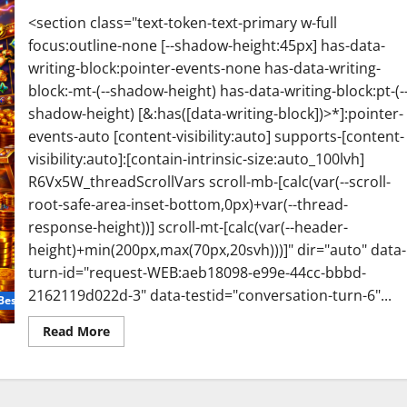
<section class="text-token-text-primary w-full
focus:outline-none [--shadow-height:45px] has-data-
writing-block:pointer-events-none has-data-writing-
block:-mt-(--shadow-height) has-data-writing-block:pt-(-
shadow-height) [&:has([data-writing-block])>*]:pointer-
events-auto [content-visibility:auto] supports-[content-
visibility:auto]:[contain-intrinsic-size:auto_100lvh]
R6Vx5W_threadScrollVars scroll-mb-[calc(var(--scroll-
root-safe-area-inset-bottom,0px)+var(--thread-
response-height))] scroll-mt-[calc(var(--header-
height)+min(200px,max(70px,20svh)))]" dir="auto" data-
turn-id="request-WEB:aeb18098-e99e-44cc-bbbd-
2162119d022d-3" data-testid="conversation-turn-6"...
Besar
Read
Read More
more
about
Situs
Slot
Maxwin
TIMAH88